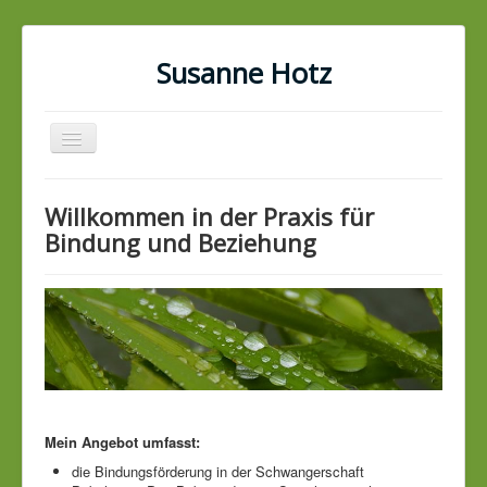
Susanne Hotz
Navigation
an/aus
Home
Willkommen in der Praxis für
Praxis
Bindung und Beziehung
Kurse
EEH
über mich
Anfahrt
Kontakt
Mein Angebot umfasst:
die Bindungsförderung in der Schwangerschaft