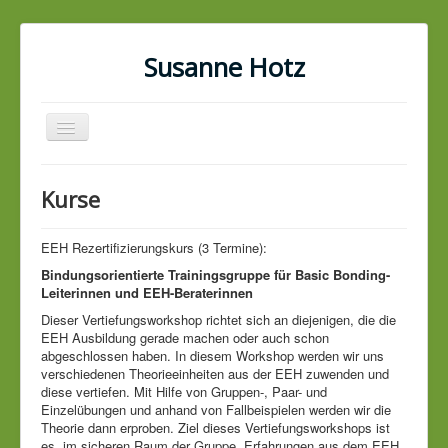
Susanne Hotz
Navigation
an/aus
Home
Kurse
Praxis
Kurse
EEH Rezertifizierungskurs (3 Termine):
Bindungsorientierte Trainingsgruppe für Basic Bonding-
EEH
Leiterinnen und EEH-Beraterinnen
über mich
Dieser Vertiefungsworkshop richtet sich an diejenigen, die die
EEH Ausbildung gerade machen oder auch schon
Anfahrt
abgeschlossen haben. In diesem Workshop werden wir uns
verschiedenen Theorieeinheiten aus der EEH zuwenden und
Kontakt
diese vertiefen. Mit Hilfe von Gruppen-, Paar- und
Einzelübungen und anhand von Fallbeispielen werden wir die
Theorie dann erproben. Ziel dieses Vertiefungsworkshops ist
es, im sicheren Raum der Gruppe, Erfahrungen aus dem EEH